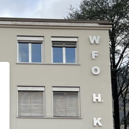
ewmoodle.wfo.bz.it'